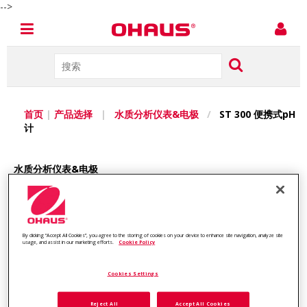
-->
首页
|
产品选择
|
水质分析仪表&电极
/
ST 300 便携式pH
计
水质分析仪表&电极
ST 300 便携式PH计
两用设计，一手掌握
By clicking “Accept All Cookies”, you agree to the storing of cookies on your device to enhance site navigation, analyze site
ST 300是一款0.01pH精度的便携式pH计。其设计布局合理，简洁
usage, and assist in our marketing efforts.
Cookie Policy
易用，集成了多种功能；可广泛应用于科学研究，环境监测，食品
饮料等各个行业。ST 300符合中国相关标准规范(CPA许可证)，符
Cookies Settings
合CE认证，生产符合ISO9001:2015标准。
Reject All
Accept All Cookies