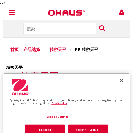
-->
首页
|
产品选择
|
精密天平
/
PR 精密天平
精密天平
PR 精密天平
用于日常称重的通用天平
PR电子天平满足您在实验室、工业、教育领域中日常称重的需
By clicking “Accept All Cookies”, you agree to the storing of cookies on your device to enhance site navigation, analyze site
usage, and assist in our marketing efforts.
Cookie Policy
求，PR分析及精密天平性能优异、价格实惠。RS232通讯端口、
背光显示屏和简单的界面使操作更便捷，是您理想的称量工具。
Cookies Settings
Reject All
Accept All Cookies
询价