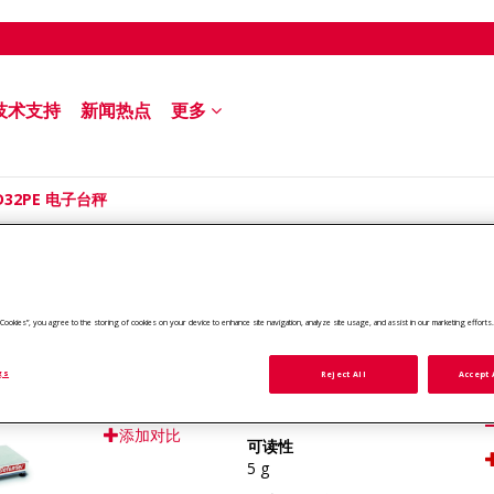
技术支持
新闻热点
更多
- D32PE 电子台秤
 D32PE 电子台秤
ll Cookies”, you agree to the storing of cookies on your device to enhance site navigation, analyze site usage, and assist in our marketing efforts
gs
Reject All
Accept 
型号 #:
最大秤量
D32PE30BR
30 kg
添加对比
可读性
5 g