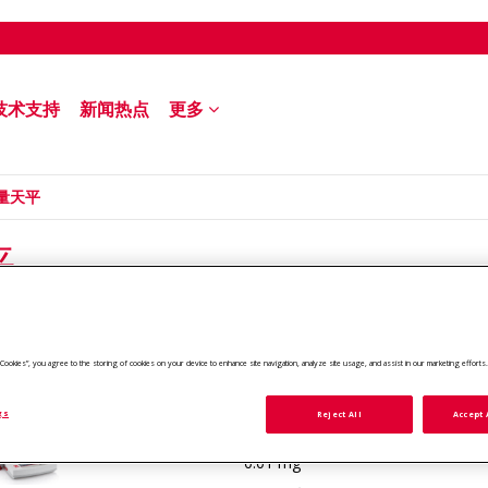
技术支持
新闻热点
更多
微量天平
平
ll Cookies”, you agree to the storing of cookies on your device to enhance site navigation, analyze site usage, and assist in our marketing efforts
型号 #:
EX125
最大秤量
添加对比
120 g
gs
Reject All
Accept 
可读性
0.01 mg