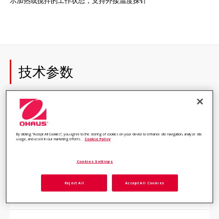
示加热或搅拌的工作状态，支持外接温度探针
技术参数
功
加热和搅拌
能
By clicking “Accept All Cookies”, you agree to the storing of cookies on your device to enhance site navigation, analyze site
usage, and assist in our marketing efforts.
Cookie Policy
样
Cookies Settings
品
处
15 L
理
Reject All
Accept All Cookies
量