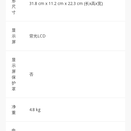
形
31.8 cm x 11.2 cm x 22.3 cm (长x高x宽)
尺
寸
显
示
背光LCD
屏
显
示
屏
否
保
护
罩
净
4.8 kg
重
电