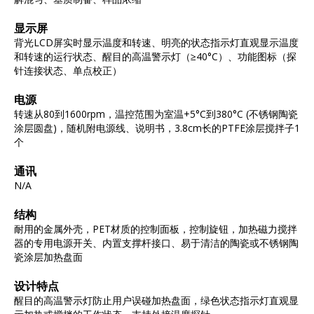
显示屏
背光LCD屏实时显示温度和转速、明亮的状态指示灯直观显示温度
和转速的运行状态、醒目的高温警示灯（≥40°C）、功能图标（探
针连接状态、单点校正）
电源
转速从80到1600rpm，温控范围为室温+5°C到380°C (不锈钢陶瓷
涂层圆盘)，随机附电源线、说明书，3.8cm长的PTFE涂层搅拌子1
个
通讯
N/A
结构
耐用的金属外壳，PET材质的控制面板，控制旋钮，加热磁力搅拌
器的专用电源开关、内置支撑杆接口、易于清洁的陶瓷或不锈钢陶
瓷涂层加热盘面
设计特点
醒目的高温警示灯防止用户误碰加热盘面，绿色状态指示灯直观显