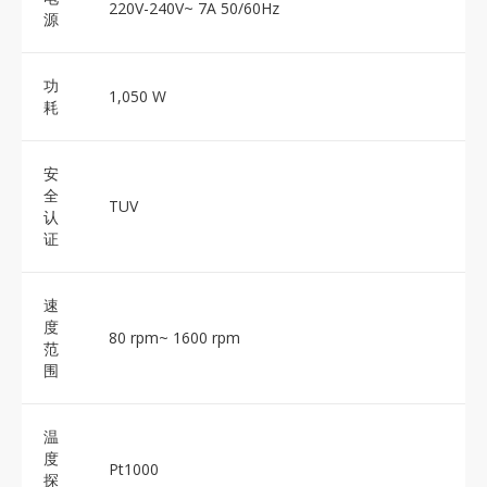
220V-240V~ 7A 50/60Hz
源
功
1,050 W
耗
安
全
TUV
认
证
速
度
80 rpm~ 1600 rpm
范
围
温
度
Pt1000
探