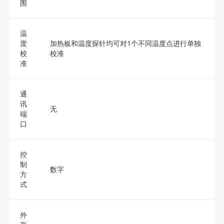
围
温
度
加热板和温度探针均可对1个不同温度点进行单独
校
校准
准
通
讯
无
端
口
控
制
数字
方
式
外