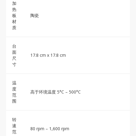
加
热
板
陶瓷
材
质
台
面
17.8 cm x 17.8 cm
尺
寸
温
度
高于环境温度 5°C – 500°C
范
围
转
速
80 rpm – 1,600 rpm
范