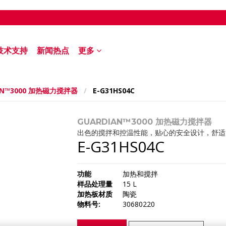
技术支持
新闻热点
更多
AN™3000 加热磁力搅拌器
/
E-G31HS04C
GUARDIAN™3000 加热磁力搅拌器
出色的搅拌和控温性能，贴心的安全设计，舒适
E-G31HS04C
功能
加热和搅拌
样品处理量
15 L
加热板材质
陶瓷
物料号:
30680220