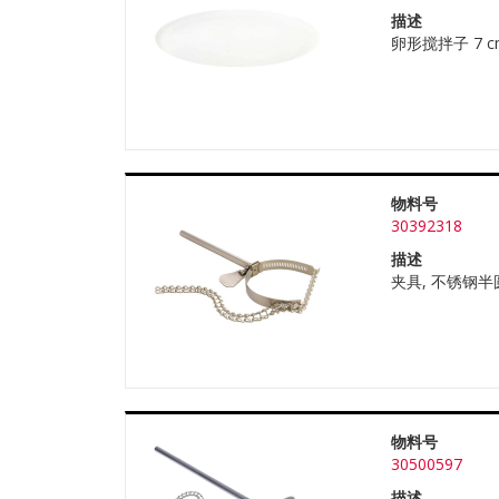
描述
卵形搅拌子 7 cm 
物料号
30392318
描述
夹具, 不锈钢半圆
物料号
30500597
描述