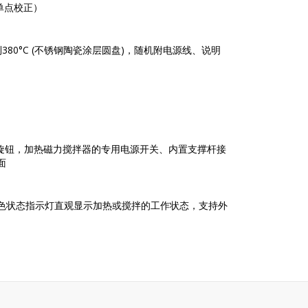
单点校正）
C到380°C (不锈钢陶瓷涂层圆盘)，随机附电源线、说明
制旋钮，加热磁力搅拌器的专用电源开关、内置支撑杆接
面
色状态指示灯直观显示加热或搅拌的工作状态，支持外