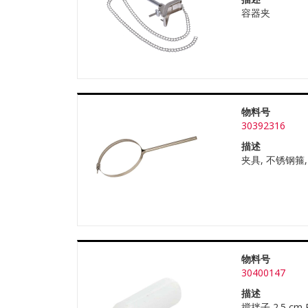
容器夹
物料号
30392316
描述
夹具, 不锈钢箍, 
物料号
30400147
描述
搅拌子 2.5 cm 