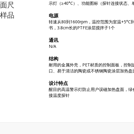
面尺
示灯（≥40°C）、功能图标（探针连接状态、
样品
电源
转速从80到1600rpm，温控范围为室温+5°
书，3.8cm长的PTFE涂层搅拌子1个
通讯
N/A
结构
耐用的金属外壳，PET材质的控制面板，控
口、易于清洁的陶瓷或不锈钢陶瓷涂层加热盘
设计特点
醒目的高温警示灯防止用户误碰加热盘面，绿
接温度探针