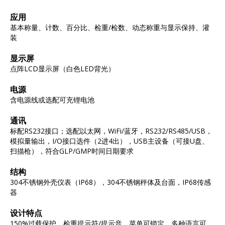
应用
基本称量、计数、百分比、检重/检数、动态称重与显示保持、灌
装
显示屏
点阵LCD显示屏（白色LED背光）
电源
含电源线或选配可充锂电池
通讯
标配RS232接口；选配以太网，WiFi/蓝牙，RS232/RS485/USB，
模拟量输出，I/O接口选件（2进4出），USB主设备（可接U盘、
扫描枪），符合GLP/GMP时间日期要求
结构
304不锈钢外壳仪表（IP68），304不锈钢秤体及台面，IP68传感
器
设计特点
150%过载保护，检重提示符/提示音，菜单可锁定，多种语言可