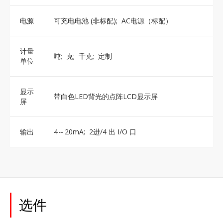
电源
可充电电池 (非标配); AC电源（标配）
计量
吨; 克; 千克; 定制
单位
显示
带白色LED背光的点阵LCD显示屏
屏
输出
4～20mA; 2进/4 出 I/O 口
选件