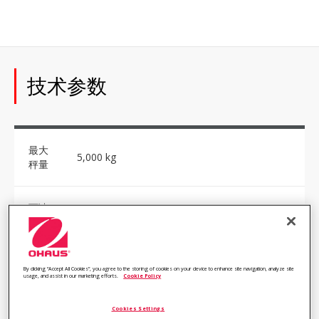
技术参数
最大
5,000 kg
秤量
可读
1 kg
性
可读
By clicking “Accept All Cookies”, you agree to the storing of cookies on your device to enhance site navigation, analyze site
usage, and assist in our marketing efforts.
Cookie Policy
性
（经
1 kg
认
Cookies Settings