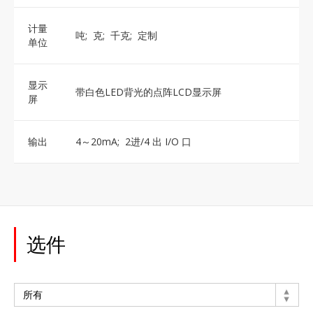
计量
吨; 克; 千克; 定制
单位
显示
带白色LED背光的点阵LCD显示屏
屏
输出
4～20mA; 2进/4 出 I/O 口
选件