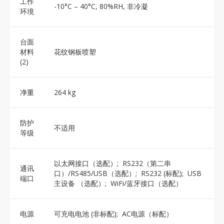
工作
-10°C – 40°C, 80%RH, 非冷凝
环境
台面
材料
花纹钢板喷塑
(2)
净重
264 kg
防护
不适用
等级
以太网接口（选配）; RS232（第二串
通讯
口）/RS485/USB（选配）; RS232 (标配); USB
端口
主设备 （选配）; WiFi/蓝牙接口（选配）
电源
可充电电池 (非标配); AC电源（标配）