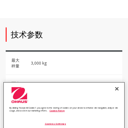
技术参数
最大
3,000 kg
秤量
可读
0.5 kg
性
可读
By clicking “Accept All Cookies”, you agree to the storing of cookies on your device to enhance site navigation, analyze site
usage, and assist in our marketing efforts.
Cookie Policy
性
（经
0.5 kg
认
Cookies Settings