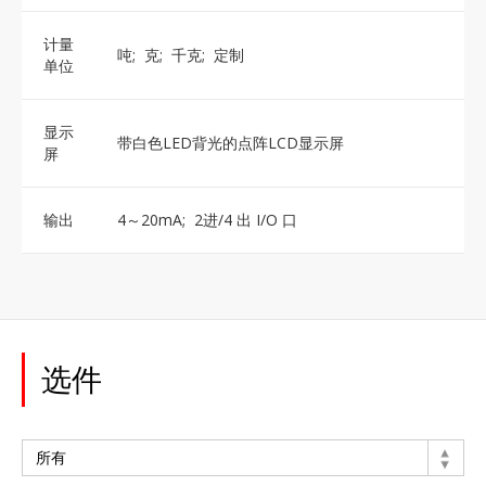
计量
吨; 克; 千克; 定制
单位
显示
带白色LED背光的点阵LCD显示屏
屏
输出
4～20mA; 2进/4 出 I/O 口
选件