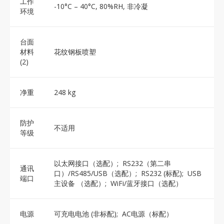
工作
-10°C – 40°C, 80%RH, 非冷凝
环境
台面
材料
花纹钢板喷塑
(2)
净重
248 kg
防护
不适用
等级
以太网接口（选配）; RS232（第二串
通讯
口）/RS485/USB（选配）; RS232 (标配); USB
端口
主设备 （选配）; WiFi/蓝牙接口（选配）
电源
可充电电池 (非标配); AC电源（标配）