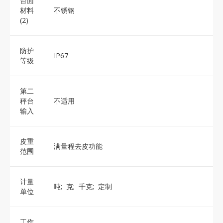
台面
材料
不锈钢
(2)
防护
IP67
等级
第二
秤台
不适用
输入
皮重
满量程去皮功能
范围
计量
吨; 克; 千克; 定制
单位
工作