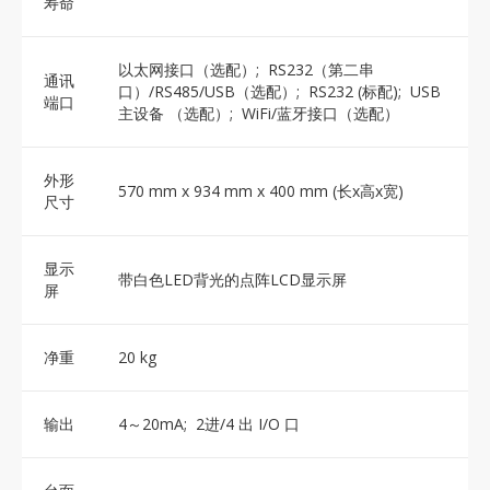
寿命
以太网接口（选配）; RS232（第二串
通讯
口）/RS485/USB（选配）; RS232 (标配); USB
端口
主设备 （选配）; WiFi/蓝牙接口（选配）
外形
570 mm x 934 mm x 400 mm (长x高x宽)
尺寸
显示
带白色LED背光的点阵LCD显示屏
屏
净重
20 kg
输出
4～20mA; 2进/4 出 I/O 口