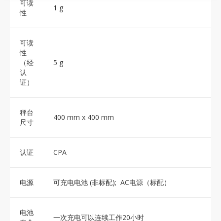
可读
1 g
性
可读
性
（经
5 g
认
证）
秤台
400 mm x 400 mm
尺寸
认证
CPA
电源
可充电电池 (非标配); AC电源（标配）
电池
一次充电可以连续工作20小时