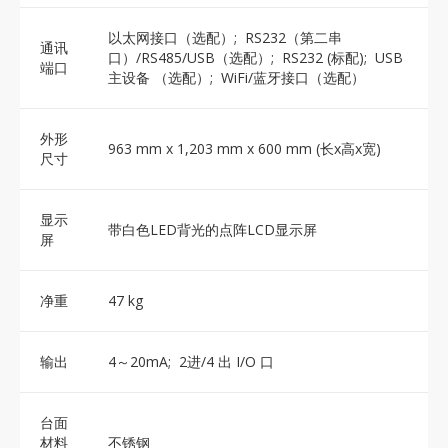
以太网接口（选配）; RS232（第二串
通讯
口）/RS485/USB（选配）; RS232 (标配); USB
端口
主设备 （选配）; WiFi/蓝牙接口（选配）
外形
963 mm x 1,203 mm x 600 mm (长x高x宽)
尺寸
显示
带白色LED背光的点阵LCD显示屏
屏
净重
47 kg
输出
4～20mA; 2进/4 出 I/O 口
台面
材料
不锈钢