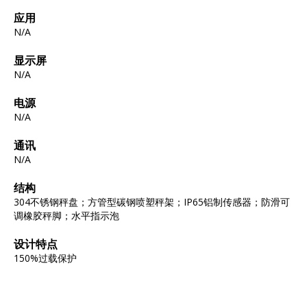
应用
N/A
显示屏
N/A
电源
N/A
通讯
N/A
结构
304不锈钢秤盘；方管型碳钢喷塑秤架；IP65铝制传感器；防滑可
调橡胶秤脚；水平指示泡
设计特点
150%过载保护