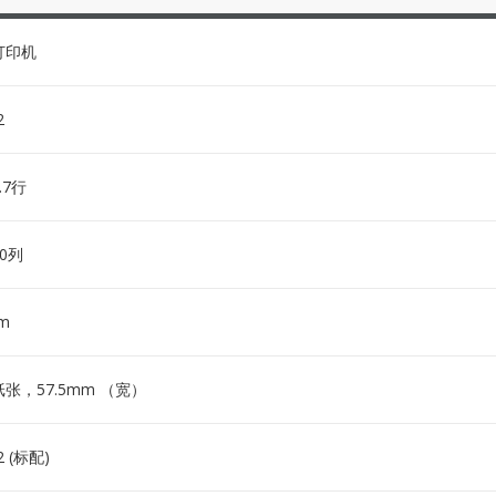
打印机
2
.7行
0列
m
张，57.5mm （宽）
2 (标配)