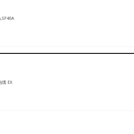
,SF40A
缆 EX