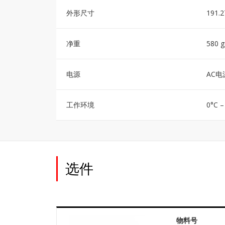
外形尺寸
191.
净重
580 g
电源
AC
工作环境
0°C 
选件
物料号