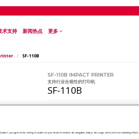
技术支持
新闻热点
更多
rinter
/
SF-110B
SF-110B IMPACT PRINTER
支持行业合规性的打印机
SF-110B
打印机类型
针式打印机
通讯接口
RS232
打印速度
每秒1.7行
物料号:
30708370
ll Cookies”, you agree to the storing of cookies on your device to enhance site navigation, analyze site usage, and assist in our marketing efforts