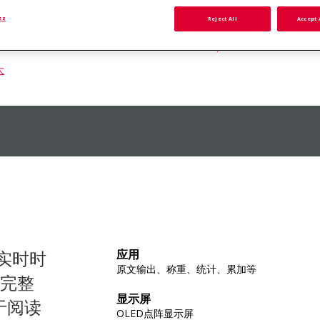
询价
添加至报价列表
gs
Reject All
Accept 
查看所有 SF-110B Impact Printer 型号
大
的实时时
应用
原文输出、称重、统计、累加等
完整
显示屏
于阅读
OLED点阵显示屏