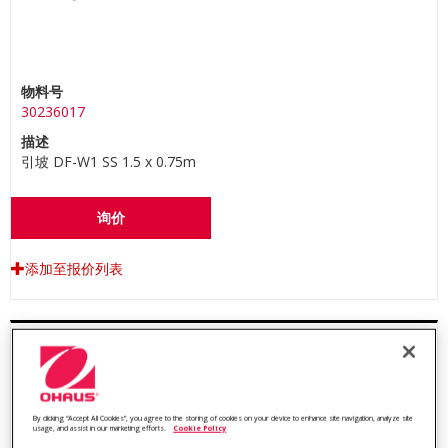
物料号
30236017
描述
引坡 DF-W1 SS 1.5 x 0.75m
询价
添加至报价列表
By clicking “Accept All Cookies”, you agree to the storing of cookies on your device to enhance site navigation, analyze site
usage, and assist in our marketing efforts.
Cookie Policy