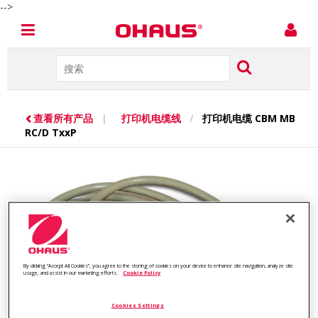
-->
查看所有产品
|
打印机电缆线
/
打印机电缆 CBM MB
RC/D TxxP
By clicking “Accept All Cookies”, you agree to the storing of cookies on your device to enhance site navigation, analyze site
usage, and assist in our marketing efforts.
Cookie Policy
Cookies Settings