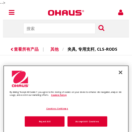
-->
查看所有产品
|
其他
/
夹具, 专用支杆, CLS-RODS
By clicking “Accept All Cookies”, you agree to the storing of cookies on your device to enhance site navigation, analyze site
usage, and assist in our marketing efforts.
Cookie Policy
Cookies Settings
Reject All
Accept All Cookies