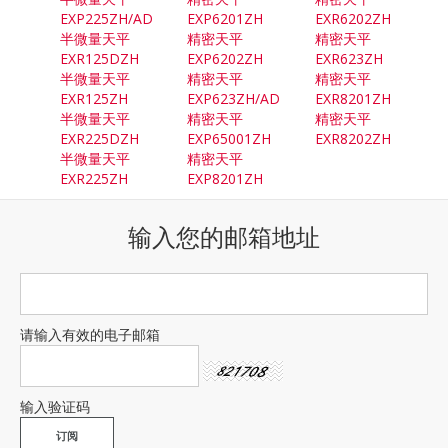
EXP225ZH/AD
EXP6201ZH
EXR6202ZH
半微量天平
精密天平
精密天平
EXR125DZH
EXP6202ZH
EXR623ZH
半微量天平
精密天平
精密天平
EXR125ZH
EXP623ZH/AD
EXR8201ZH
半微量天平
精密天平
精密天平
EXR225DZH
EXP65001ZH
EXR8202ZH
半微量天平
精密天平
EXR225ZH
EXP8201ZH
输入您的邮箱地址
请输入有效的电子邮箱
输入验证码