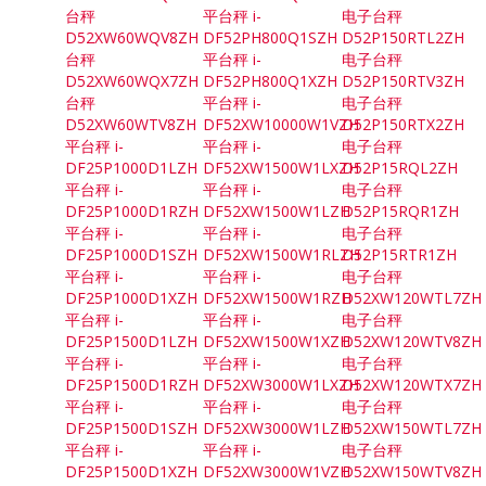
台秤
平台秤 i-
电子台秤
D52XW60WQV8ZH
DF52PH800Q1SZH
D52P150RTL2ZH
台秤
平台秤 i-
电子台秤
D52XW60WQX7ZH
DF52PH800Q1XZH
D52P150RTV3ZH
台秤
平台秤 i-
电子台秤
D52XW60WTV8ZH
DF52XW10000W1VZH
D52P150RTX2ZH
平台秤 i-
平台秤 i-
电子台秤
DF25P1000D1LZH
DF52XW1500W1LXZH
D52P15RQL2ZH
平台秤 i-
平台秤 i-
电子台秤
DF25P1000D1RZH
DF52XW1500W1LZH
D52P15RQR1ZH
平台秤 i-
平台秤 i-
电子台秤
DF25P1000D1SZH
DF52XW1500W1RLZH
D52P15RTR1ZH
平台秤 i-
平台秤 i-
电子台秤
DF25P1000D1XZH
DF52XW1500W1RZH
D52XW120WTL7ZH
平台秤 i-
平台秤 i-
电子台秤
DF25P1500D1LZH
DF52XW1500W1XZH
D52XW120WTV8ZH
平台秤 i-
平台秤 i-
电子台秤
DF25P1500D1RZH
DF52XW3000W1LXZH
D52XW120WTX7ZH
平台秤 i-
平台秤 i-
电子台秤
DF25P1500D1SZH
DF52XW3000W1LZH
D52XW150WTL7ZH
平台秤 i-
平台秤 i-
电子台秤
DF25P1500D1XZH
DF52XW3000W1VZH
D52XW150WTV8ZH