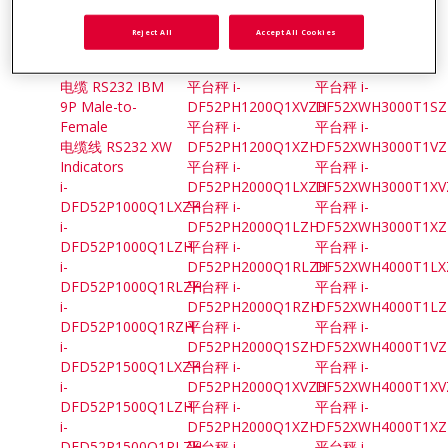
Reject All
Accept All Cookies
兼容型号
电缆 RS232 IBM
平台秤 i-
平台秤 i-
9P Male-to-
DF52PH1200Q1XVZH
DF52XWH3000T1SZ
Female
平台秤 i-
平台秤 i-
电缆线 RS232 XW
DF52PH1200Q1XZH
DF52XWH3000T1VZ
Indicators
平台秤 i-
平台秤 i-
i-
DF52PH2000Q1LXZH
DF52XWH3000T1XV
DFD52P1000Q1LXZH
平台秤 i-
平台秤 i-
i-
DF52PH2000Q1LZH
DF52XWH3000T1XZ
DFD52P1000Q1LZH
平台秤 i-
平台秤 i-
i-
DF52PH2000Q1RLZH
DF52XWH4000T1LX
DFD52P1000Q1RLZH
平台秤 i-
平台秤 i-
i-
DF52PH2000Q1RZH
DF52XWH4000T1LZ
DFD52P1000Q1RZH
平台秤 i-
平台秤 i-
i-
DF52PH2000Q1SZH
DF52XWH4000T1VZ
DFD52P1500Q1LXZH
平台秤 i-
平台秤 i-
i-
DF52PH2000Q1XVZH
DF52XWH4000T1XV
DFD52P1500Q1LZH
平台秤 i-
平台秤 i-
i-
DF52PH2000Q1XZH
DF52XWH4000T1XZ
DFD52P1500Q1RLZH
平台秤 i-
平台秤 i-