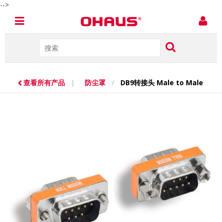
-->
查看所有产品
|
防尘罩
/
DB9转接头 Male to Male