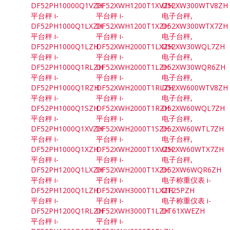
DF52PH10000Q1VZH
DF52XWH1200T1XVZH
D52XW300WTV8ZH
平台秤 i-
平台秤 i-
电子台秤,
DF52PH1000Q1LXZH
DF52XWH1200T1XZH
D52XW300WTX7ZH
平台秤 i-
平台秤 i-
电子台秤,
DF52PH1000Q1LZH
DF52XWH2000T1LXZH
D52XW30WQL7ZH
平台秤 i-
平台秤 i-
电子台秤,
DF52PH1000Q1RLZH
DF52XWH2000T1LZH
D52XW30WQR6ZH
平台秤 i-
平台秤 i-
电子台秤,
DF52PH1000Q1RZH
DF52XWH2000T1RLZH
D52XW600WTV8ZH
平台秤 i-
平台秤 i-
电子台秤,
DF52PH1000Q1SZH
DF52XWH2000T1RZH
D52XW60WQL7ZH
平台秤 i-
平台秤 i-
电子台秤,
DF52PH1000Q1XVZH
DF52XWH2000T1SZH
D52XW60WTL7ZH
平台秤 i-
平台秤 i-
电子台秤,
DF52PH1000Q1XZH
DF52XWH2000T1XVZH
D52XW60WTX7ZH
平台秤 i-
平台秤 i-
电子台秤,
DF52PH1200Q1LXZH
DF52XWH2000T1XZH
D52XW6WQR6ZH
平台秤 i-
平台秤 i-
电子称重仪表 i-
DF52PH1200Q1LZH
DF52XWH3000T1LXZH
DT25PZH
平台秤 i-
平台秤 i-
电子称重仪表 i-
DF52PH1200Q1RLZH
DF52XWH3000T1LZH
DT61XWEZH
平台秤 i-
平台秤 i-