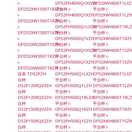
i-
DF52PH4000Q1XVZH
DF52XWH600T1LXZ
DFD52XW1500T1RLZH
平台秤 i-
平台秤 i-
i-
DF52PH4000Q1XZH
DF52XWH600T1LZ
DFD52XW1500T1RZH
平台秤 i-
平台秤 i-
i-
DF52PH5000Q1LXZH
DF52XWH600T1RL
DFD52XW1500T1XZH
平台秤 i-
平台秤 i-
i-
DF52PH5000Q1VZH
DF52XWH600T1RZ
DFD52XW2000T1XZH
平台秤 i-
平台秤 i-
i-
DF52PH5000Q1XVZH
DF52XWH600T1SZ
DFD52XW300T1RZH
平台秤 i-
平台秤 i-
i-
DF52PH5000Q1XZH
DF52XWH600T1XZ
DFD52XW600T1RZH
平台秤 i-
平台秤 i-
仪表 TD52PZH
DF52PH500Q1LXZH
DF52XWH800T1LXZ
台秤
平台秤 i-
平台秤 i-
D52P120RQV3ZH
DF52PH500Q1LZH
DF52XWH800T1LZ
台秤
平台秤 i-
平台秤 i-
D52P120RQX2ZH
DF52PH500Q1RLZH
DF52XWH800T1RL
台秤
平台秤 i-
平台秤 i-
D52P150RQV3ZH
DF52PH500Q1RZH
DF52XWH800T1RZ
台秤
平台秤 i-
平台秤 i-
D52P150RQX2ZH
DF52PH500Q1SZH
DF52XWH800T1SZ
台秤
平台秤 i-
平台秤 i-