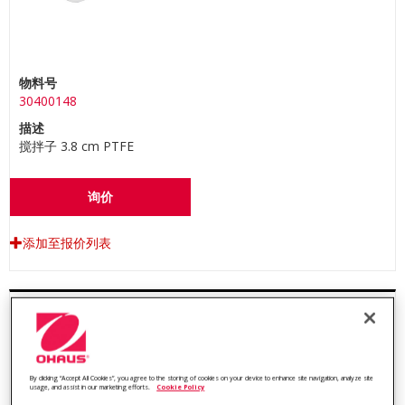
物料号
30400148
描述
搅拌子 3.8 cm PTFE
询价
添加至报价列表
By clicking “Accept All Cookies”, you agree to the storing of cookies on your device to enhance site navigation, analyze site
usage, and assist in our marketing efforts.
Cookie Policy