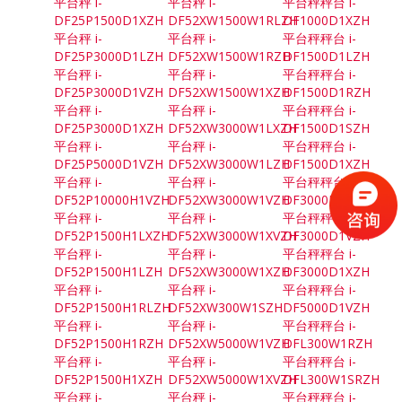
平台秤 i-
平台秤 i-
平台秤秤台 i-
DF25P1500D1XZH
DF52XW1500W1RLZH
DF1000D1XZH
平台秤 i-
平台秤 i-
平台秤秤台 i-
DF25P3000D1LZH
DF52XW1500W1RZH
DF1500D1LZH
平台秤 i-
平台秤 i-
平台秤秤台 i-
DF25P3000D1VZH
DF52XW1500W1XZH
DF1500D1RZH
平台秤 i-
平台秤 i-
平台秤秤台 i-
DF25P3000D1XZH
DF52XW3000W1LXZH
DF1500D1SZH
平台秤 i-
平台秤 i-
平台秤秤台 i-
DF25P5000D1VZH
DF52XW3000W1LZH
DF1500D1XZH
平台秤 i-
平台秤 i-
平台秤秤台 i-
DF52P10000H1VZH
DF52XW3000W1VZH
DF3000D1LZH
平台秤 i-
平台秤 i-
平台秤秤台 i-
DF52P1500H1LXZH
DF52XW3000W1XVZH
DF3000D1VZH
平台秤 i-
平台秤 i-
平台秤秤台 i-
DF52P1500H1LZH
DF52XW3000W1XZH
DF3000D1XZH
平台秤 i-
平台秤 i-
平台秤秤台 i-
DF52P1500H1RLZH
DF52XW300W1SZH
DF5000D1VZH
平台秤 i-
平台秤 i-
平台秤秤台 i-
DF52P1500H1RZH
DF52XW5000W1VZH
DFL300W1RZH
平台秤 i-
平台秤 i-
平台秤秤台 i-
DF52P1500H1XZH
DF52XW5000W1XVZH
DFL300W1SRZH
平台秤 i-
平台秤 i-
平台秤秤台 i-