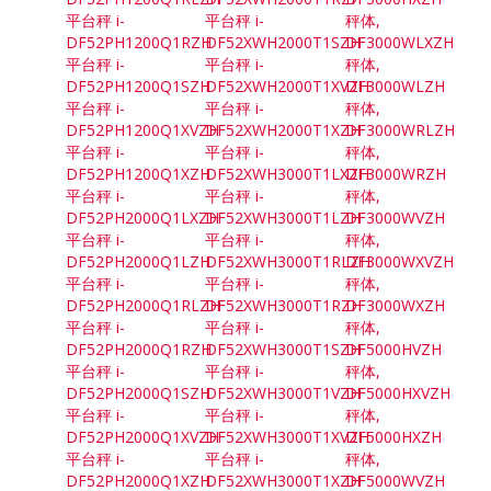
平台秤 i-
平台秤 i-
秤体,
DF52PH1200Q1RZH
DF52XWH2000T1SZH
DF3000WLXZH
平台秤 i-
平台秤 i-
秤体,
DF52PH1200Q1SZH
DF52XWH2000T1XVZH
DF3000WLZH
平台秤 i-
平台秤 i-
秤体,
DF52PH1200Q1XVZH
DF52XWH2000T1XZH
DF3000WRLZH
平台秤 i-
平台秤 i-
秤体,
DF52PH1200Q1XZH
DF52XWH3000T1LXZH
DF3000WRZH
平台秤 i-
平台秤 i-
秤体,
DF52PH2000Q1LXZH
DF52XWH3000T1LZH
DF3000WVZH
平台秤 i-
平台秤 i-
秤体,
DF52PH2000Q1LZH
DF52XWH3000T1RLZH
DF3000WXVZH
平台秤 i-
平台秤 i-
秤体,
DF52PH2000Q1RLZH
DF52XWH3000T1RZH
DF3000WXZH
平台秤 i-
平台秤 i-
秤体,
DF52PH2000Q1RZH
DF52XWH3000T1SZH
DF5000HVZH
平台秤 i-
平台秤 i-
秤体,
DF52PH2000Q1SZH
DF52XWH3000T1VZH
DF5000HXVZH
平台秤 i-
平台秤 i-
秤体,
DF52PH2000Q1XVZH
DF52XWH3000T1XVZH
DF5000HXZH
平台秤 i-
平台秤 i-
秤体,
DF52PH2000Q1XZH
DF52XWH3000T1XZH
DF5000WVZH