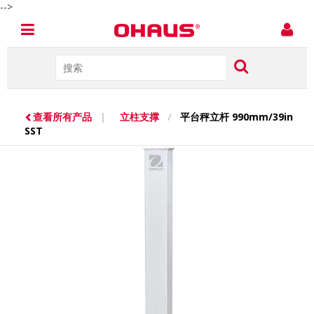
-->
查看所有产品
|
立柱支撑
/
平台秤立杆 990mm/39in
SST