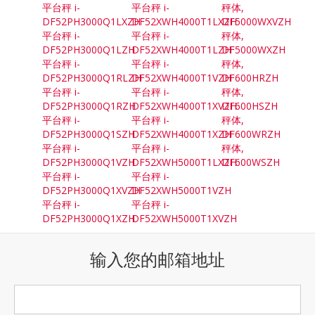
平台秤 i-
平台秤 i-
秤体,
DF52PH3000Q1LXZH
DF52XWH4000T1LXZH
DF5000WXVZH
平台秤 i-
平台秤 i-
秤体,
DF52PH3000Q1LZH
DF52XWH4000T1LZH
DF5000WXZH
平台秤 i-
平台秤 i-
秤体,
DF52PH3000Q1RLZH
DF52XWH4000T1VZH
DF600HRZH
平台秤 i-
平台秤 i-
秤体,
DF52PH3000Q1RZH
DF52XWH4000T1XVZH
DF600HSZH
平台秤 i-
平台秤 i-
秤体,
DF52PH3000Q1SZH
DF52XWH4000T1XZH
DF600WRZH
平台秤 i-
平台秤 i-
秤体,
DF52PH3000Q1VZH
DF52XWH5000T1LXZH
DF600WSZH
平台秤 i-
平台秤 i-
DF52PH3000Q1XVZH
DF52XWH5000T1VZH
平台秤 i-
平台秤 i-
DF52PH3000Q1XZH
DF52XWH5000T1XVZH
输入您的邮箱地址